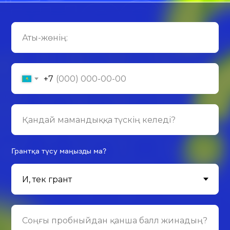
+7
Грантқа түсу маңызды ма?