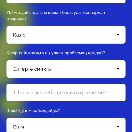
ҰБТ-ға дайындықты қашан бастауды жоспарлап
отырсың?
Қазір дайындықта ең үлкен проблемаң қандай?
Шешімді кім қабылдайды?